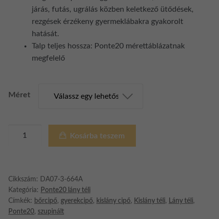
járás, futás, ugrálás közben keletkező ütődések,
rezgések érzékeny gyermeklábakra gyakorolt
hatását.
Talp teljes hossza: Ponte20 mérettáblázatnak
megfelelő
Méret
Ponte20
Kosárba teszem
szupinált
kislány
pillangós
téli
Cikkszám:
DA07-3-664A
Kategória:
Ponte20 lány téli
bakancs
Címkék:
bőrcipő
,
gyerekcipő
,
kislány cipő
,
Kislány téli
,
Lány téli
,
(bronz)
Ponte20
,
szupinált
mennyiség