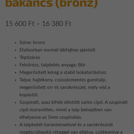
bakancs (bronz)
Ártartomány:
15 600
Ft
–
16 380
Ft
15
Színe: bronz
600 Ft
Elsősorban normál lábfejhez ajánlott
-
Tépőzáras
Felsőrész, talpbélés anyaga: Bőr
16
Megerősített kéreg a stabil bokatartáshoz
380 Ft
Talpa: hajlékony, csúszásmentes gumitalp,
megerősített orr és sarokrésszel, mely véd a
kopástól.
Szupinált, azaz kifelé döntött sarkú cipő. A szupinált
cipő észrevétlen, mivel a talp belsejében van
elhelyezve az 5mm szupinálás.
A talpbetét harántemelővel és a sarokrésznél
rezgéscsillapító réteggel van ellátva, csökkentve a