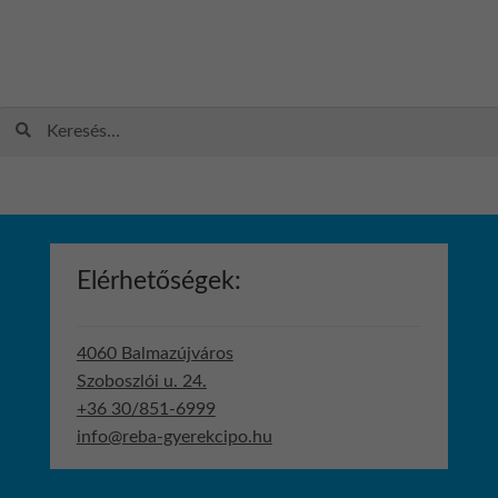
variációja
van.
A
változatok
Keresés:
a
termékoldalon
választhatók
ki
Elérhetőségek:
4060 Balmazújváros
Szoboszlói u. 24.
+36 30/851-6999
info@reba-gyerekcipo.hu