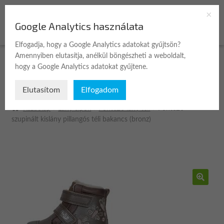
Ugrás
Kilépés
Google Analytics használata
Menü
a
a
navigációhoz
tartalomba
Elfogadja, hogy a Google Analytics adatokat gyűjtsön?
Amennyiben elutasítja, anélkül böngészheti a weboldalt,
Expan
Üzlet
hogy a Google Analytics adatokat gyűjtene.
child
menu
Elutasítom
Elfogadom
A fiókom
Kezdőlap
Lány cipők
Ponte20 lány téli
Ponte20
Kosár
szupinált kislány pillangós téli bakancs (bronz)
Pénztár
Kapcsolat
🔍