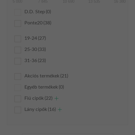
5 000
7 845
10 690
13 535
16 380
D.D. Step
(0)
Ponte20
(38)
19-24
(27)
25-30
(33)
31-36
(23)
Akciós termékek
(21)
Egyéb termékek
(0)
Fiú cipők
(22)
Lány cipők
(16)