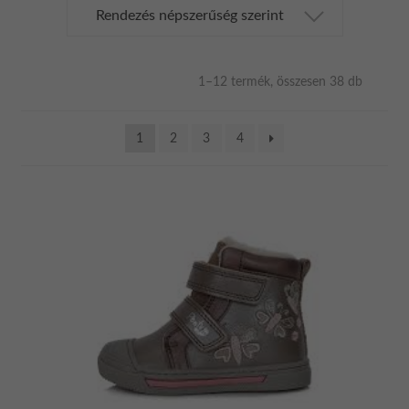
Sorted
1–12 termék, összesen 38 db
by
populari
1
2
3
4