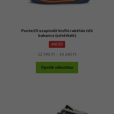
Ponte20 szupinált kisfiú rakétás téli
bakancs (sötétkék)
AKCIÓ!
Ártartomány:
12 590
Ft
–
14 240
Ft
12
Ennek
590 Ft
Opciók választása
a
-
terméknek
14
több
240 Ft
variációja
van.
A
változatok