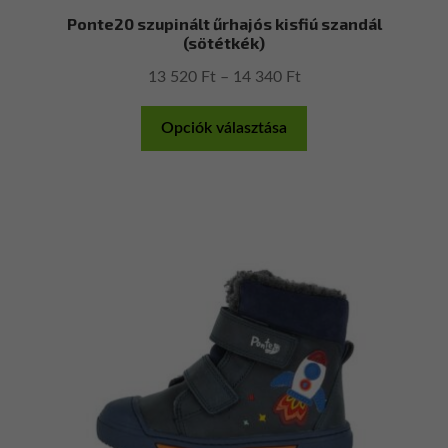
Ponte20 szupinált űrhajós kisfiú szandál
(sötétkék)
Ártartomány:
13 520
Ft
–
14 340
Ft
13
Ennek
520 Ft
Opciók választása
a
-
terméknek
14
több
340 Ft
variációja
van.
A
változatok
a
termékoldalon
választhatók
ki