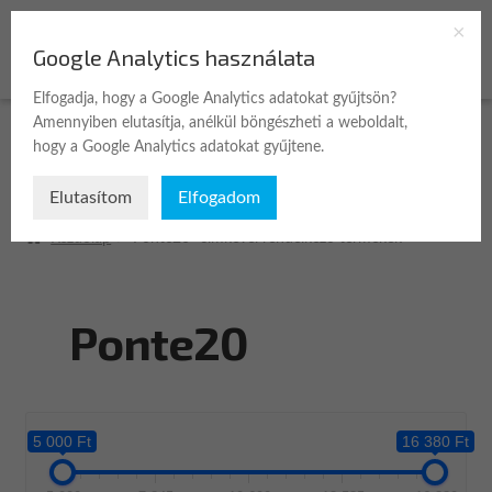
Ugrás
Kilépés
Google Analytics használata
Menü
a
a
navigációhoz
tartalomba
Elfogadja, hogy a Google Analytics adatokat gyűjtsön?
Amennyiben elutasítja, anélkül böngészheti a weboldalt,
Expan
Üzlet
hogy a Google Analytics adatokat gyűjtene.
child
menu
Elutasítom
Elfogadom
A fiókom
Kezdőlap
“Ponte20” címkével rendelkező termékek
Kosár
Pénztár
Ponte20
Kapcsolat
5 000 Ft
16 380 Ft