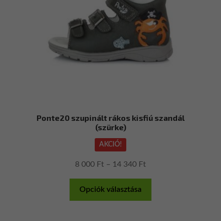
termékoldalon
választhatók
ki
Ponte20 szupinált rákos kisfiú szandál
(szürke)
AKCIÓ!
Ártartomány:
8 000
Ft
–
14 340
Ft
8
Ennek
000 Ft
Opciók választása
a
-
terméknek
14