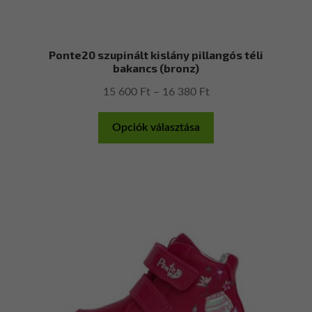
Ponte20 szupinált kislány pillangós téli
bakancs (bronz)
Ártartomány:
15 600
Ft
–
16 380
Ft
15
Ennek
600 Ft
Opciók választása
a
-
terméknek
16
több
380 Ft
variációja
van.
A
változatok
a
termékoldalon
választhatók
ki