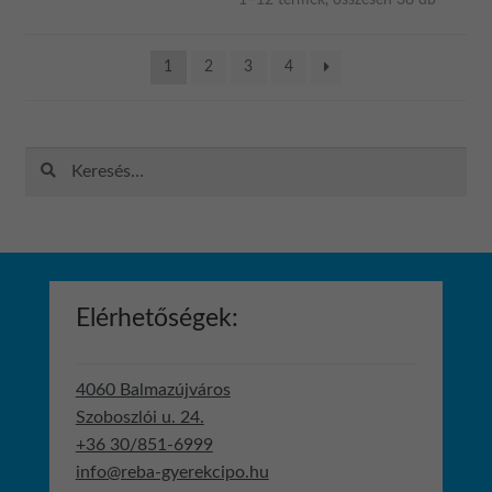
választhatók
by
populari
ki
1
2
3
4
Keresés:
Elérhetőségek:
4060 Balmazújváros
Szoboszlói u. 24.
+36 30/851-6999
info@reba-gyerekcipo.hu