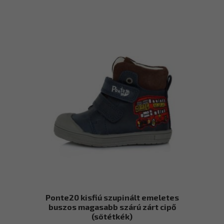
15
több
760 Ft
variációja
van.
A
változatok
a
termékoldalon
választhatók
ki
Ponte20 kisfiú szupinált emeletes
buszos magasabb szárú zárt cipő
(sötétkék)