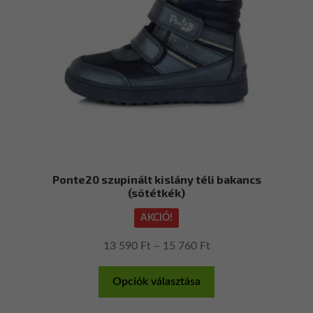
a
termékoldalon
választhatók
ki
Ponte20 szupinált kislány téli bakancs
(sötétkék)
AKCIÓ!
Ártartomány:
13 590
Ft
–
15 760
Ft
13
Ennek
590 Ft
Opciók választása
a
-
terméknek