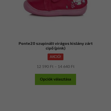
Ponte20 szupinált virágos kislány zárt
cipő (pink)
AKCIÓ!
Ártartomány:
12 590
Ft
–
14 640
Ft
12
Ennek
590 Ft
Opciók választása
a
-
terméknek
14
több
640 Ft
variációja
van.