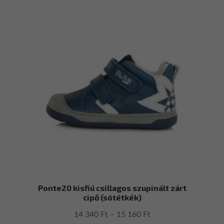
több
340 Ft
variációja
van.
A
változatok
a
termékoldalon
választhatók
ki
Ponte20 kisfiú csillagos szupinált zárt
cipő (sötétkék)
Ártartomány:
14 340
Ft
–
15 160
Ft