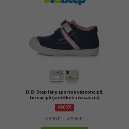
A
változatok
a
termékoldalon
választhatók
ki
D. D. Step lány sportos vászoncipő,
tornacipő (sötétkék-rózsaszín)
AKCIÓ!
Ártartomány:
5 990
Ft
–
6 590
Ft
5