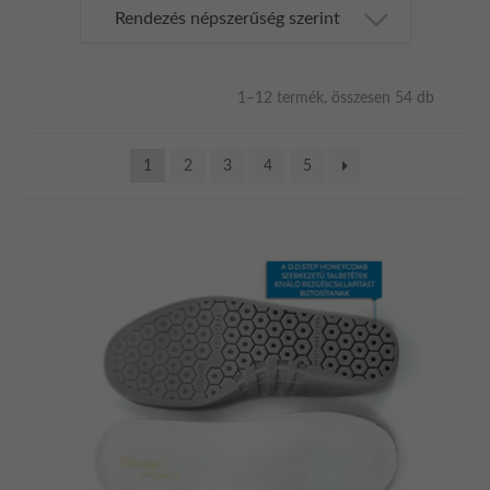
Sorted
1–12 termék, összesen 54 db
by
populari
1
2
3
4
5