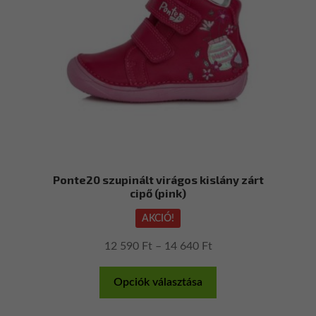
a
termékoldalon
választhatók
ki
Ponte20 szupinált virágos kislány zárt
cipő (pink)
AKCIÓ!
Ártartomány:
12 590
Ft
–
14 640
Ft
12
Ennek
590 Ft
Opciók választása
a
-
terméknek