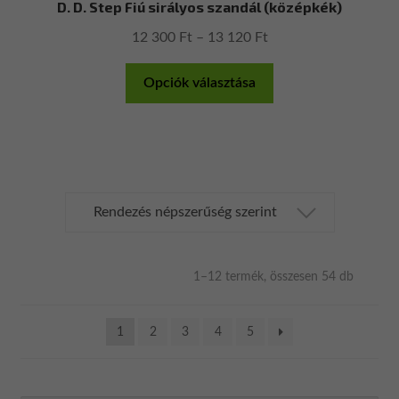
D. D. Step Fiú sirályos szandál (középkék)
Ártartomány:
12 300
Ft
–
13 120
Ft
12
Ennek
300 Ft
Opciók választása
a
-
terméknek
13
több
120 Ft
variációja
van.
A
változatok
a
termékoldalon
Sorted
1–12 termék, összesen 54 db
választhatók
by
populari
ki
1
2
3
4
5