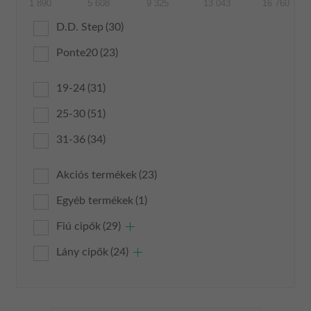
1 890
5 608
9 325
13 043
16 760
D.D. Step
(30)
Ponte20
(23)
19-24
(31)
25-30
(51)
31-36
(34)
Akciós termékek
(23)
Egyéb termékek
(1)
Fiú cipők
(29)
Lány cipők
(24)