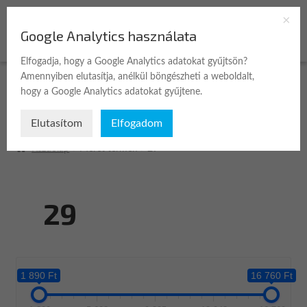
Ugrás
Kilépés
Google Analytics használata
Menü
a
a
navigációhoz
tartalomba
Elfogadja, hogy a Google Analytics adatokat gyűjtsön?
Amennyiben elutasítja, anélkül böngészheti a weboldalt,
Expan
Üzlet
hogy a Google Analytics adatokat gyűjtene.
child
menu
Elutasítom
Elfogadom
A fiókom
Kezdőlap
Méret termék
29
Kosár
Pénztár
29
Kapcsolat
1 890 Ft
16 760 Ft