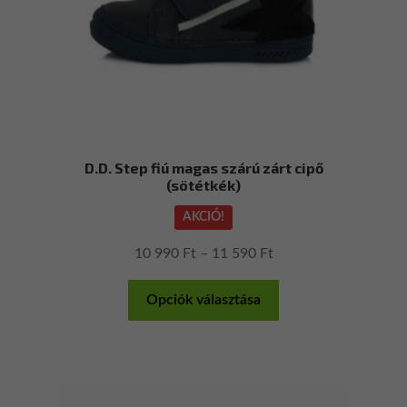
ki
D.D. Step fiú magas szárú zárt cipő
(sötétkék)
AKCIÓ!
Ártartomány:
10 990
Ft
–
11 590
Ft
10
Ennek
990 Ft
Opciók választása
a
-
terméknek
11
több
590 Ft
variációja
van.