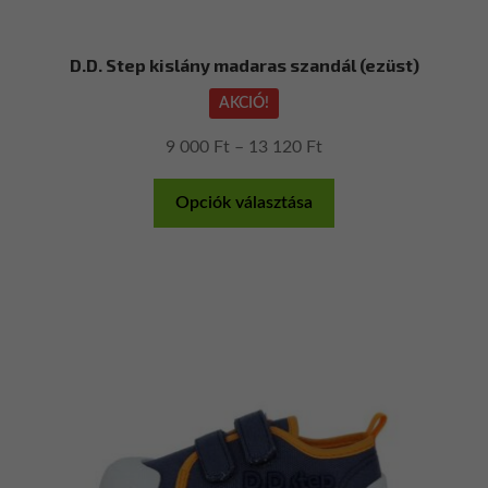
D.D. Step kislány madaras szandál (ezüst)
AKCIÓ!
Ártartomány:
9 000
Ft
–
13 120
Ft
9
Ennek
000 Ft
Opciók választása
a
-
terméknek
13
több
120 Ft
variációja
van.
A
változatok
a
termékoldalon
választhatók