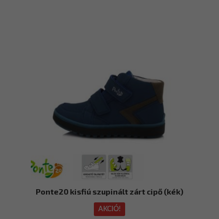
14
több
640 Ft
variációja
van.
A
változatok
a
termékoldalon
választhatók
ki
Ponte20 kisfiú szupinált zárt cipő (kék)
AKCIÓ!