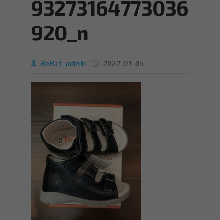
93273164773036
920_n
ReBa1_admin
2022-01-05