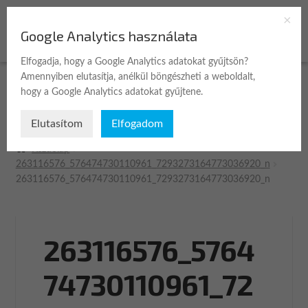
Ugrás
Kilépés
Google Analytics használata
Menü
a
a
navigációhoz
tartalomba
Elfogadja, hogy a Google Analytics adatokat gyűjtsön?
Amennyiben elutasítja, anélkül böngészheti a weboldalt,
Expan
Üzlet
hogy a Google Analytics adatokat gyűjtene.
child
menu
Elutasítom
Elfogadom
A fiókom
Kezdőlap
Kosár
263116576_576474730110961_7293273164773036920_n
263116576_576474730110961_7293273164773036920_n
Pénztár
Kapcsolat
263116576_5764
74730110961_72