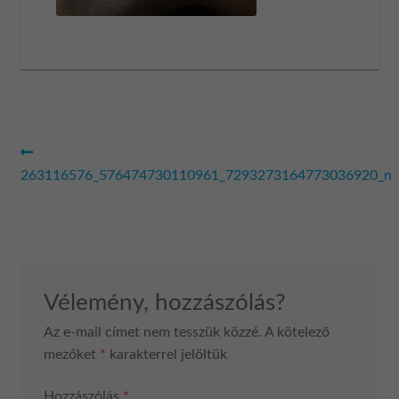
Bejegyzés
Previous
post:
263116576_576474730110961_7293273164773036920_n
navigáció
Vélemény, hozzászólás?
Az e-mail címet nem tesszük közzé.
A kötelező
mezőket
*
karakterrel jelöltük
Hozzászólás
*