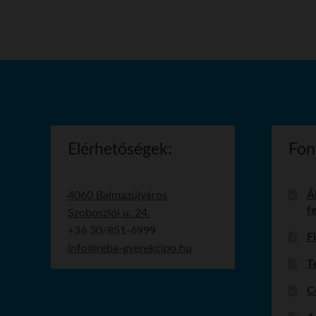
Elérhetőségek:
Fon
Á
4060 Balmazújváros
f
Szoboszlói u. 24.
+36 30/851-6999
Fi
info@reba-gyerekcipo.hu
T
C