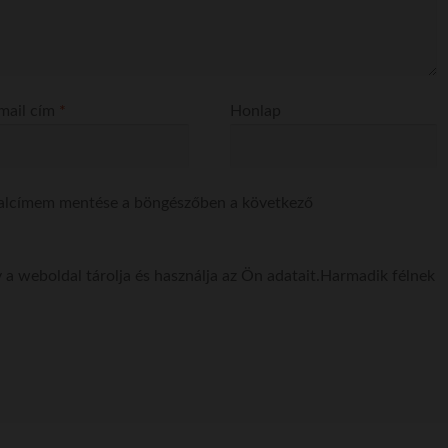
mail cím
*
Honlap
dalcímem mentése a böngészőben a következő
 a weboldal tárolja és használja az Ön adatait.Harmadik félnek