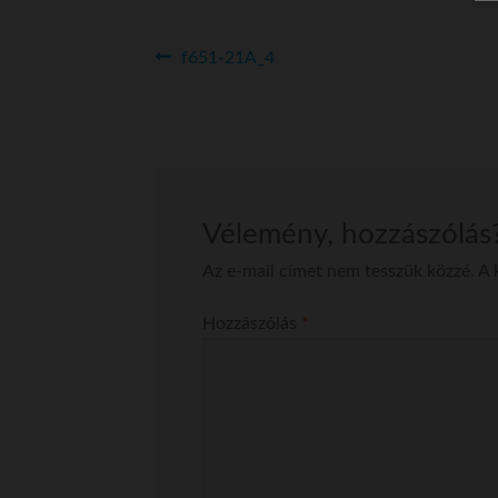
Bejegyzés
Previous
f651-21A_4
post:
navigáció
Vélemény, hozzászólás
Az e-mail címet nem tesszük közzé.
A 
Hozzászólás
*