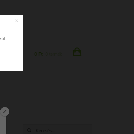
kül
0
Ft
0 termék
Keresés: