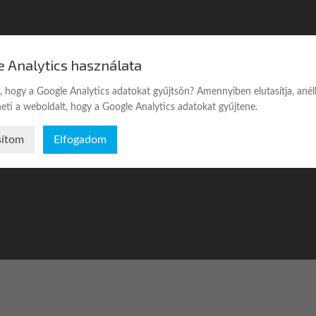
e Analytics használata
, hogy a Google Analytics adatokat gyűjtsön? Amennyiben elutasítja, anél
eti a weboldalt, hogy a Google Analytics adatokat gyűjtene.
Pénztár
Kapcsolat
sítom
Elfogadom