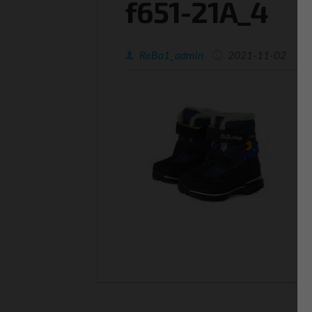
f651-21A_4
ReBa1_admin
2021-11-02